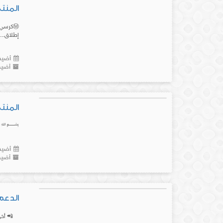
المنتج رقم(25)كرس
إطلاق...
أضيف 
أضيف
المنتج رقم (24) 
﷽ 🔴 بي
أضيف 
أضيف
الدعم 
📲 أخي/أ