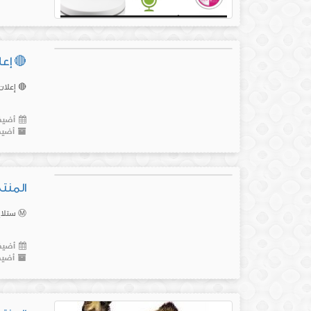
🔴 إعل
🔴 إعلان
أضيف 
أضيف
المنتج رقم(28) ستلايت م
Ⓜ️ ستلايت مقوي انترنت المنزل حتى ٢٠ كيلوⓂ️ ✳️للمنازل وللمنشئات وللمؤسسات الحكومية وللشركات✳️ ﷽ ♻️ المنتج الأصلي (إمريكي)...
أضيف 
أضيف