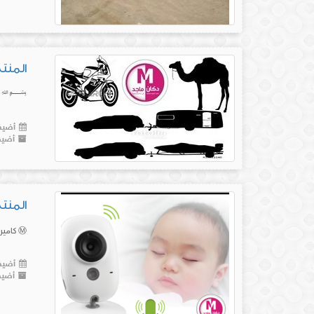
المنتج رقم(30) جهازS
﷽
أضيف 
أضيف
المنتج رقم(29) ك
Ⓜ️ كاميرة لمراقبة الطفل Ⓜ️ ﷽ ️ للأمهات وللمربيات لمتابعة ومراقبة الطفل الرضيع ️ 🔴 بيان ومصداقية🔴 شعار موقع(دكان ماجد) هو: 🔹تجربة المنتج...
أضيف 
أضيف