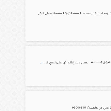
جد) هو: 🔹تجربة المنتج قبل بيعه🔹 ❖═══❖◎◎❖═══❖ بمعنى لايتم
═══❖ بمعنى لايتم إطلاق أي إعلان لمنتجٍ إلا...
.....
في هاتفك📩 99006845