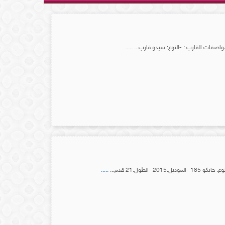
.....
.....