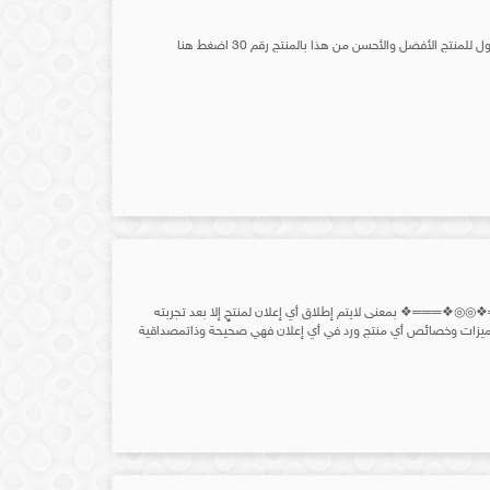
═❖ بمعنى لايتم إطلاق أي إعلان لمنتجٍ إلا بعد تجربته
مميزات وخصائص أي منتج ورد في أي إعلان فهي صحيحة وذاتمصداقية