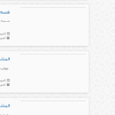
قسم ط
﷽ 🔵 يس
أضيف 
أضيف
المنتج رقم (21) ج
جوارب (ز
أضيف 
أضيف
المنتج رقم (