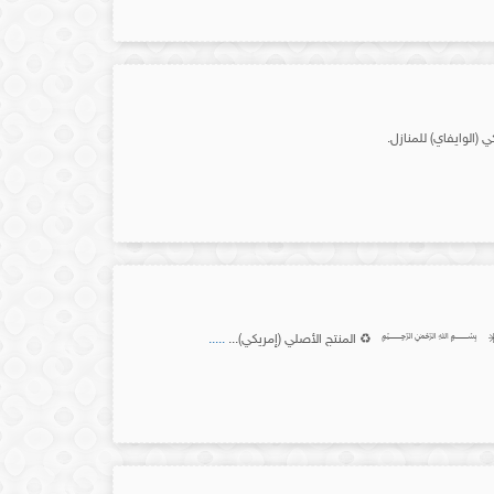
(الوايفاي) للمنازل.
.....