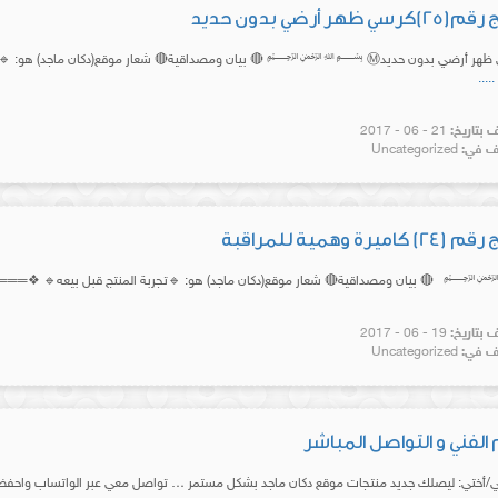
ي ظهر أرضي بدون حديد
Ⓜ️كرسي ظهر أرضي بدون حديدⓂ️ ﷽ 🔴 بيان ومصداقية🔴 شعار موقع(دكان ما
.....
بتاريخ:
21 - 06 - 2017
 في:
Uncategorized
كاميرة وهمية للمراقبة
ان ومصداقية🔴 شعار موقع(دكان ماجد) هو: 🔹تجربة المنتج قبل بيعه🔹 ❖═══❖◎◎❖
بتاريخ:
19 - 06 - 2017
 في:
Uncategorized
الفني و التواصل المباشر
ختي: ليصلك جديد منتجات موقع دكان ماجد بشكل مستمر … تواصل معي عبر الواتساب واحفظ رقمي 