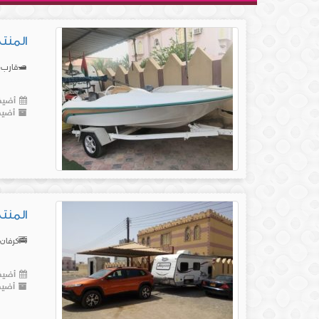
المنتج رقم (
🛥️قارب نزهه – سيدو كند
أضيف 
أضيف
المنتج رقم(1
🚎كرفان جايكو🚒 يعلن موقع دكان Ⓜ️ 
أضيف 
أضيف