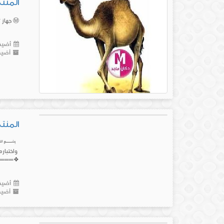
المنتج رقم(27) جهاز
أضيف 
أضيف
المنتج رقم(26) جهاز ت
﷽ 🔴 بي
واختباره
❖═══❖◎◎
أضيف 
أضيف