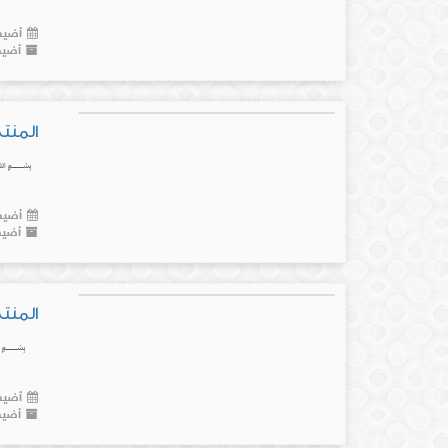
أضيف 
أضيف
المنتج رقم (23) د
﷽ ❌ اح
أضيف 
أضيف
المنتج رقم (22) آلة ت
﷽
أضيف 
أضيف