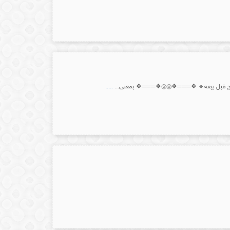
تج قبل بيعه🔹 ❖═══❖◎◎❖═══❖ بمعنى...
.....