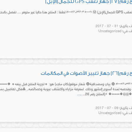
 تعقب GPS للجمال(الإبل)
بتاريخ:
31 - 07 - 2017
 في:
Uncategorized
غيير الأصوات في المكالمات
ان ومصداقية🔴 شعار موقع(دكان ماجد) هو: 🔹تجربة المنتج قبل بيعه🔹 ❖═══❖◎◎❖══
 وفحصه لمدة أسبوع إلىشهر وذلك لمعرفة مزاياه واكتشاف عيوبة وخصائصه.. 🔺فكل تفاصيل ب
❖═══❖ ⚡(المنتج رقم 26...
.....
بتاريخ:
09 - 07 - 2017
 في:
Uncategorized