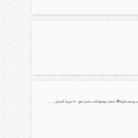
.....