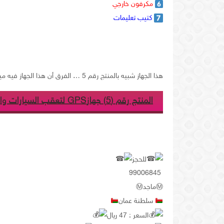
مكرفون خارجي
كتيب تعليمات
هذا الجهاز شبيه بالمنتج رقم 5 … الفرق أن هذا الجهاز فيه ميزة إيقاف محرك السيارة برسالة نصية..
المنتج رقم (5) جهازGPS لتعقب السيارات والأشخاص والحيوانات
للحجز
99006845
سلطنة عمان
السعر : 47 ريال