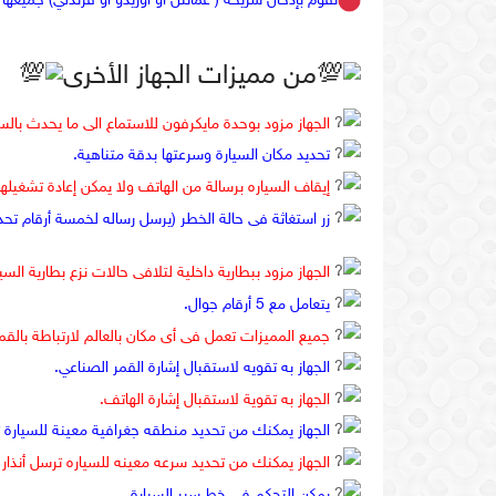
تقوم بإدخال شريحة ( عمانتل أو أوريدو أو فرندلي) جميعها 
من مميزات الجهاز الأخرى
الجهاز مزود بوحدة مايكرفون للاستماع الى ما يحدث بالسي
تحديد مكان السيارة وسرعتها بدقة متناهية.
إيقاف السياره برسالة من الهاتف ولا يمكن إعادة تشغيلها
زر استغاثة فى حالة الخطر (يرسل رساله لخمسة أرقام تحد
الجهاز مزود ببطارية داخلية لتلافى حالات نزع بطارية السيا
يتعامل مع 5 أرقام جوال.
جميع المميزات تعمل فى أى مكان بالعالم لارتباطة بالقم
الجهاز به تقويه لاستقبال إشارة القمر الصناعي.
الجهاز به تقوية لاستقبال إشارة الهاتف.
الجهاز يمكنك من تحديد منطقه جغرافية معينة للسيارة ت
الجهاز يمكنك من تحديد سرعه معينه للسياره ترسل أنذار 
يمكن التحكم فى خط سير السيارة.