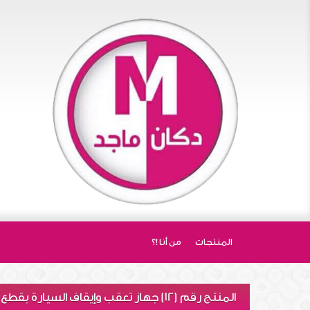
المنتجات
من أنا !؟
المنتج رقم (١2) جهاز تعقب وإيقاف السيارة بقطع البترول والكهرباء برسالة نصية