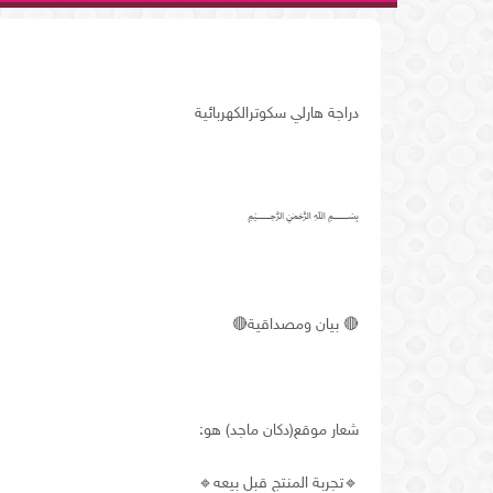
دراجة هارلي سكوترالكهربائية
﷽
🔴
بيان
ومصداقية
🔴
شعار
موقع
(
دكان
ماجد
)
هو
:
🔹
تجربة
المنتج
قبل
بيعه
🔹