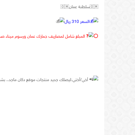
🇴🇲
سلطنة
عمان
🇴🇲
السعر
310
ريال
⭕️
المبلغ
شامل
لمصاريف
جمارك
عمان
ورسوم
ميناء
صحا
أخي
/
أختي
:
ليصلك
جديد
منتجات
موقع
دكان
ماجد
..
بشك