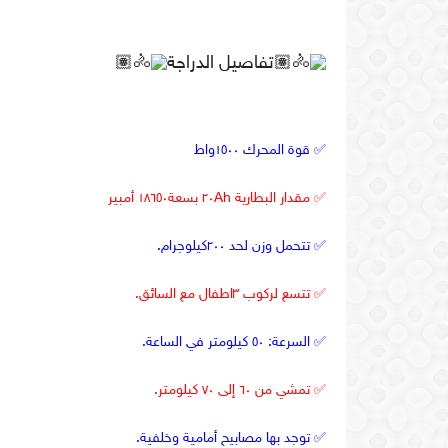
🏽
تفاصيل
الدراجة
🏽
✅
قوة المحرك ١٥٠٠واط
✅
مقدار البطارية ٢٠
Ah
بسعة١٨٦٥٠ أمبير
✅
تتحمل وزن لحد ٢٠٠كيلوجرام.
✅
تتسع لركوب ٣اطفال مع السائق.
✅
السرعة
:
٥٠ كيلومتر في الساعة.
✅
تمشي من ٦٠ إلى ٧٠ كيلومتر.
✅
توجد بها مصابيح أمامية وخلفية.