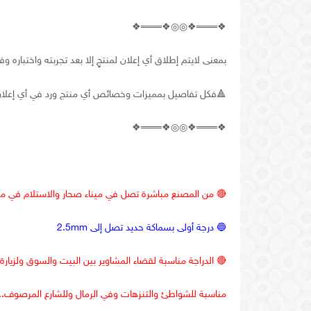
❖═══❖◎◎❖═══❖
بمعنى
لايتم
إطلاق
أي
إعلان
لمنتجٍ
إلا
بعد
تجربته
واختباره
وف
🔺
فكل
تفاصيل
بمميزات
وخصائص
أي
منتج
ورد
في
أي
إعلا
❖═══❖◎◎❖═══❖
🔴
من
المصنع
مباشرة
تصل
في
ميناء
صحار
والاستلام
في
م
🔵
درجة
أولى
بسماكة
حديد
تصل
إلى
2.5mm
🔴
الدراجة
مناسبة
لقضاء
المشاوير
بين
البيت
والسوق
ولزيارة
مناسبة
للشواطئ
والتنزهات
وفي
الرمال
وللشارع
المرصوف
..