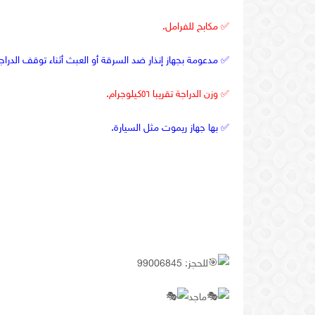
✅
مكابح للفرامل.
✅
مدعومة بجهاز إنذار ضد السرقة أو العبث أثناء توقف الدرا
✅
وزن
الدراجة
تقريبا
٥٦كيلوجرام
.
✅
بها
جهاز
ريموت
مثل
السيارة
.
للحجز
: 99006845
ماجد