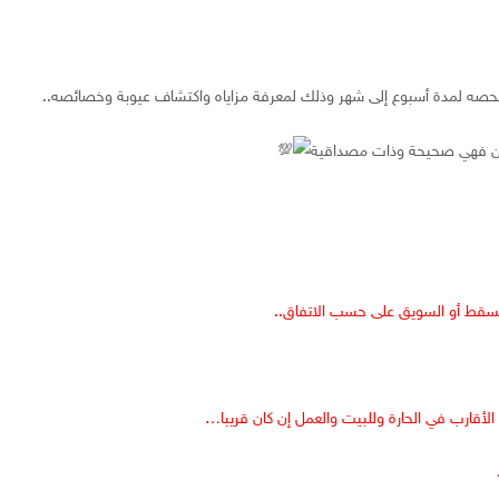
حصه
لمدة
أسبوع
إلى
شهر
وذلك
لمعرفة
مزاياه
واكتشاف
عيوبة
وخصائصه
..
ن
فهي
صحيحة
وذات
مصداقية
سقط
أو
السويق
على
حسب
الاتفاق
..
الأقارب
في
الحارة
وللبيت
والعمل
إن
كان
قريبا
…