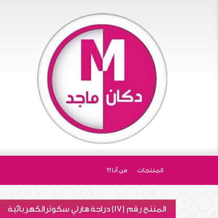
المنتجات
من أنا !؟
المنتج رقم (17) دراجة هارلي سكوترالكهربائية