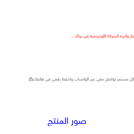
ر
وأجرة
الشركة
اللوجستية
في
بركاء
…
ل
مستمر
تواصل
معي
عبر
الواتساب
واحفظ
رقمي
في
هاتفك
📩
صور المنتج