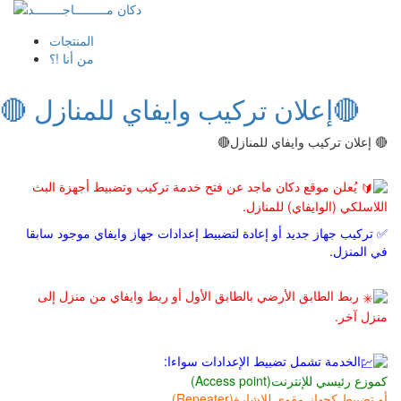
المنتجات
من أنا !؟
🔴 إعلان تركيب وايفاي للمنازل🔴
🔴 إعلان تركيب وايفاي للمنازل🔴
يُعلن موقع دكان ماجد عن فتح خدمة تركيب وتضبيط أجهزة البث
اللاسلكي (الوايفاي) للمنازل.
✅ تركيب جهاز جديد أو إعادة لتضبيط إعدادات جهاز وايفاي موجود سابقا
في المنزل.
️ ربط الطابق الأرضي بالطابق الأول أو ربط وايفاي من منزل إلى
منزل آخر.
الخدمة تشمل تضبيط الإعدادات سواءا:
كموزع رئيسي للإنترنت(Access point)
أو تضبيط كجهاز مقوي للإشارة(Repeater)