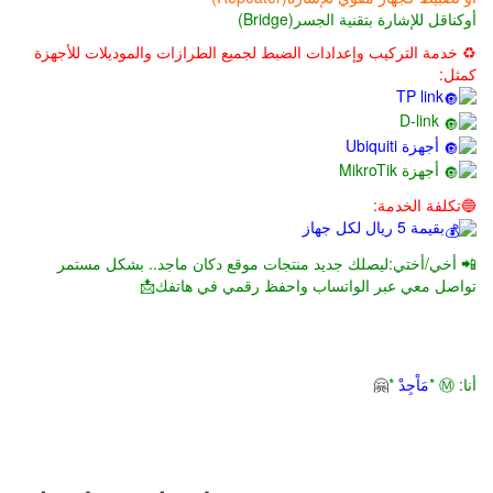
أوكناقل للإشارة بتقنية الجسر(Bridge)
♻️ خدمة التركيب وإعدادات الضبط لجميع الطرازات والموديلات للأجهزة
كمثل:
TP link
D-link
أجهزة Ubiquiti
أجهزة MikroTik
🔵تكلفة الخدمة:
بقيمة 5 ريال لكل جهاز
📲 أخي/أختي:ليصلك جديد منتجات موقع دكان ماجد.. بشكل مستمر
تواصل معي عبر الواتساب واحفظ رقمي في هاتفك📩
أنا: Ⓜ️ *
مَاْجِدْ
*
🤗