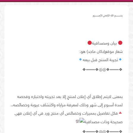
﷽
بيان ومصداقية
شعار موقع(دكان ماجد) هو:
تجربة المنتج قبل بيعه
❖═══❖◎◎❖═══❖
بمعنى لايتم إطلاق أي إعلان لمنتجٍ إلا بعد تجربته واختباره وفحصه
لمدة أسبوع إلى شهر وذلك لمعرفة مزاياه واكتشاف عيوبة وخصائصه..
فكل تفاصيل بمميزات وخصائص أي منتج ورد في أي إعلان فهي
صحيحة وذات مصداقية
❖═══❖◎◎❖═══❖