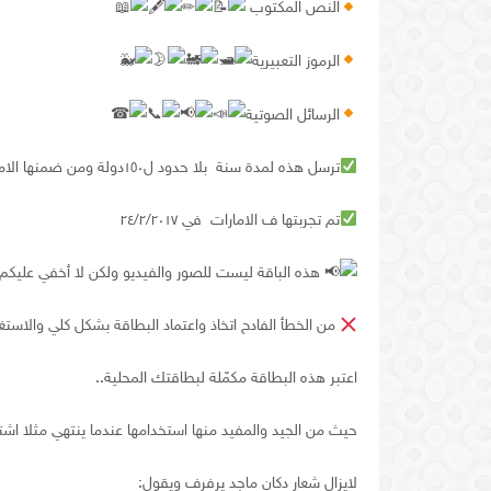
النص المكتوب
الرموز التعبيرية
الرسائل الصوتية
ترسل هذه لمدة سنة
بلا حدود ل١٥٠دولة ومن ضمنها الامارات والسعودية وتم تجربتها..
تم تجربتها ف الامارات
في ٢٤/٢/٢٠١٧
هذه الباقة ليست للصور والفيديو ولكن لا أخفي عليكم 
من الخطأ الفادح اتخاذ واعتماد البطاقة بشكل كلي والاست
اعتبر هذه البطاقة مكمّلة لبطاقتك المحلية..
حيث من الجيد والمفيد منها استخدامها عندما ينتهي مثلا ا
لايزال شعار دكان ماجد يرفرف ويقول: