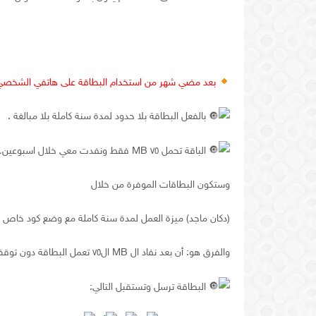
بعد مضي شهر من استخدام البطاقة على هاتفي الشخصي 
بالفعل البطاقة بلا حدود لمدة سنة كاملة بلا مبالغة .
الباقة تحمل ٧٥ MB فقط ونفدت معي خلال اسبوعين…ولكن البطاقة لاتزال وستعمل لمدة سنة كاملة دون توقف بعدما خاطبتُ واستفسرتُ من الشركة مباشرة…
وستكون البطاقات الموفرة من خلال
(دكان ماجد) ميزة العمل لمدة سنة كاملة مع وضع كود خاص 
والفرق هو: أن بعد نفاد ال MB ال٧٥ تعمل البطاقة دون توقف ولكن فقط يكون هناك ( بطئ ) قليلا في ارسال وتلقي الرسائل الخاصة وفي المجموعات.
البطاقة ترسل وتستقبل التالي: