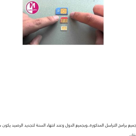
يع برامج التراسل المذكورة..وبجميع الدول وعند انتهاء السنة لتجديد الرصيد يكون ب ١٢ريال وهكذا
ة..