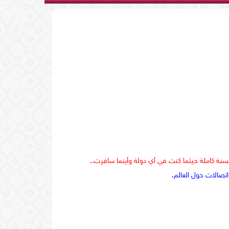
لسنة كاملة حيثما كنت في أي دولة وأينما سافرت..